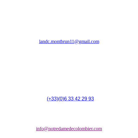
Association Les Amis Notre Dame de Colombier
(LANDC)
landc.montbrun11@gmail.com
4 Rue du 14 Juillet,
F - 11700 Montbrun-des-Corbières
(
(+33)(0)6 33 42 29 93
Chapelle:
info@notredamedecolombier.com