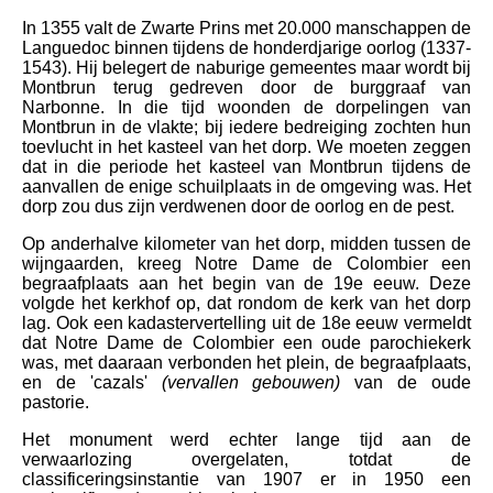
In 1355 valt de Zwarte Prins met 20.000 manschappen de
Languedoc binnen tijdens de honderdjarige oorlog (1337-
1543). Hij belegert de naburige gemeentes maar wordt bij
Montbrun terug gedreven door de burggraaf van
Narbonne. In die tijd woonden de dorpelingen van
Montbrun in de vlakte; bij iedere bedreiging zochten hun
toevlucht in het kasteel van het dorp. We moeten zeggen
dat in die periode het kasteel van Montbrun tijdens de
aanvallen de enige schuilplaats in de omgeving was. Het
dorp zou dus zijn verdwenen door de oorlog en de pest.
Op anderhalve kilometer van het dorp, midden tussen de
wijngaarden, kreeg Notre Dame de Colombier een
begraafplaats aan het begin van de 19e eeuw. Deze
volgde het kerkhof op, dat rondom de kerk van het dorp
lag. Ook een kadastervertelling uit de 18e eeuw vermeldt
dat Notre Dame de Colombier een oude parochiekerk
was, met daaraan verbonden het plein, de begraafplaats,
en de 'cazals'
(vervallen gebouwen)
van de oude
pastorie.
Het monument werd echter lange tijd aan de
verwaarlozing overgelaten, totdat de
classificeringsinstantie van 1907 er in 1950 een