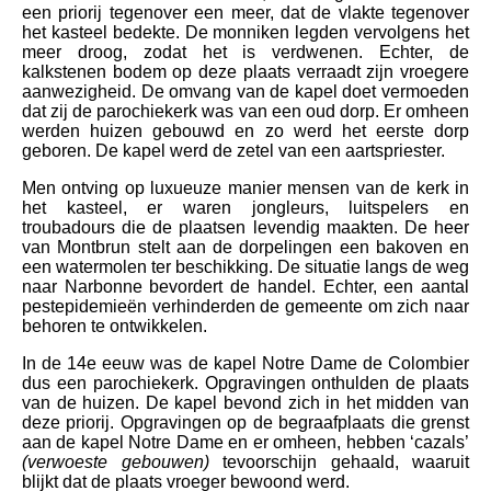
een priorij tegenover een meer, dat de vlakte tegenover
het kasteel bedekte. De monniken legden vervolgens het
meer droog, zodat het is verdwenen. Echter, de
kalkstenen bodem op deze plaats verraadt zijn vroegere
aanwezigheid. De omvang van de kapel doet vermoeden
dat zij de parochiekerk was van een oud dorp. Er omheen
werden huizen gebouwd en zo werd het eerste dorp
geboren. De kapel werd de zetel van een aartspriester.
Men ontving op luxueuze manier mensen van de kerk in
het kasteel, er waren jongleurs, luitspelers en
troubadours die de plaatsen levendig maakten. De heer
van Montbrun stelt aan de dorpelingen een bakoven en
een watermolen ter beschikking. De situatie langs de weg
naar Narbonne bevordert de handel. Echter, een aantal
pestepidemieën verhinderden de gemeente om zich naar
behoren te ontwikkelen.
In de 14e eeuw was de kapel Notre Dame de Colombier
dus een parochiekerk. Opgravingen onthulden de plaats
van de huizen. De kapel bevond zich in het midden van
deze priorij. Opgravingen op de begraafplaats die grenst
aan de kapel Notre Dame en er omheen, hebben ‘cazals’
(verwoeste gebouwen)
tevoorschijn gehaald, waaruit
blijkt dat de plaats vroeger bewoond werd.