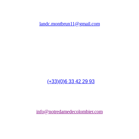
Association Les Amis Notre Dame de Colombier
(LANDC)
landc.montbrun11@gmail.com
4 Rue du 14 Juillet,
F - 11700 Montbrun-des-Corbières
(
(+33)(0)6 33 42 29 93
Chapelle:
info@notredamedecolombier.com