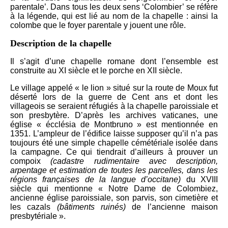
parentale’. Dans tous les deux sens ‘Colombier’ se réfère
à la légende, qui est lié au nom de la chapelle : ainsi la
colombe que le foyer parentale y jouent une rôle.
Description de la chapelle
Il s’agit d’une chapelle romane dont l’ensemble est
construite au XI siècle et le porche en XII siècle.
Le village appelé « le lion » situé sur la route de Moux fut
déserté lors de la guerre de Cent ans et dont les
villageois se seraient réfugiés à la chapelle paroissiale et
son presbytère. D’après les archives vaticanes, une
église « écclésia de Montbruno » est mentionnée en
1351. L’ampleur de l’édifice laisse supposer qu’il n’a pas
toujours été une simple chapelle cémétériale isolée dans
la campagne. Ce qui tiendrait d’ailleurs à prouver un
compoix
(cadastre rudimentaire avec description,
arpentage et estimation de toutes les parcelles, dans les
régions françaises de la langue d’occitane)
du XVIII
siècle qui mentionne « Notre Dame de Colombiez,
ancienne église paroissiale, son parvis, son cimetière et
les cazals
(bâtiments ruinés)
de l’ancienne maison
presbytériale ».