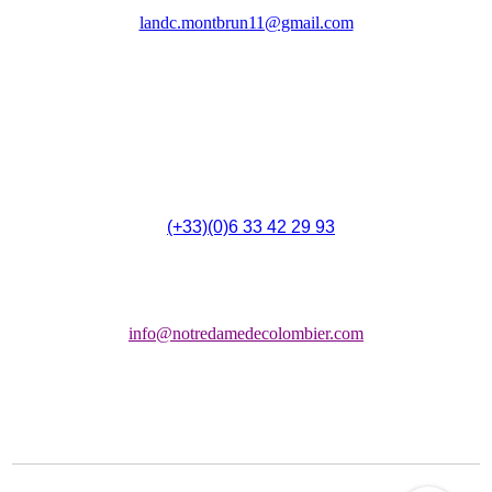
(LANDC)
landc.montbrun11@gmail.com
4 Rue du 14 Juillet,
F - 11700 Montbrun-des-Corbières
(
(+33)(0)6 33 42 29 93
Chapelle:
info@notredamedecolombier.com