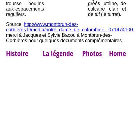
trousse boulins
gréés lutéine, de
aux espacements
calcaire clair et
réguliers.
de tuf (le turret).
Source:
http://www.montbrun-des-
corbieres.fr/media/notre_dame_de_colombier__071474100
merci à Jacques et Sylvie Bacou à Montbrun-des-
Corbières pour quelques documents complémentaires
Histoire
La légende
Photos
Home
Association Les Amis Notre Dame de Colombier