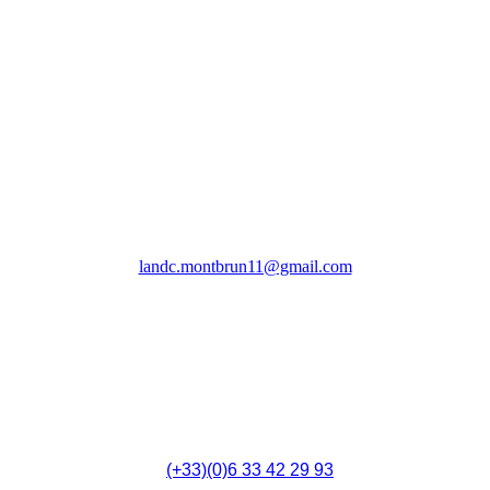
Association Les Amis Notre Dame de Colombier
(LANDC)
landc.montbrun11@gmail.com
4 Rue du 14 Juillet,
F - 11700 Montbrun-des-Corbières
(
(+33)(0)6 33 42 29 93