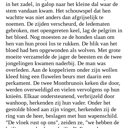
in het zadel, in galop naar het kleine dal waar de
stem vandaan kwam. Het schouwspel dat hen
wachtte was niet anders dan afgrijselijk te
noemen. De zijden verscheurd, de ledematen
gebroken, met opengereten keel, lag de pelgrim in
het bloed. Nog moesten ze de honden slaan om
hen van hun prooi los te rukken. De blik van het
bloed had hen opgewonden als wolven
.
Met grote
moeite verzamelde de jager de beesten en de twee
jongelingen kwamen naderbij. De man was
overleden. Aan de koppelriem onder zijn wollen
kleed hing een fluwelen beurs met daarin een
perkament. De twee Montbrunois keken die door,
werden overweldigd en vielen vervolgens op hun
knieën. Elkaar ondersteunend, verbrijzeld door
wanhoop, herkenden zij hun vader. Onder het
gestolde bloed aan zijn vinger, herkenden zij de
ring van de heer, beslagen met hun wapenschild.
"De vloek rust op ons", zeiden ze, "we hebben de