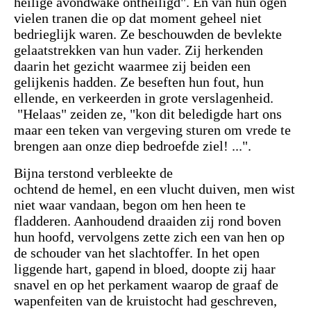
heilige avondwake ontheiligd". En van hun ogen
vielen tranen die op dat moment geheel niet
bedrieglijk waren. Ze beschouwden de bevlekte
gelaatstrekken van hun vader. Zij herkenden
daarin het gezicht waarmee zij beiden een
gelijkenis hadden. Ze beseften hun fout, hun
ellende, en verkeerden in grote verslagenheid.
"Helaas" zeiden ze, "kon dit beledigde hart ons
maar een teken van vergeving sturen om vrede te
brengen aan onze diep bedroefde ziel! ...".
Bijna terstond verbleekte de
ochtend de hemel, en een vlucht duiven, men wist
niet waar vandaan, begon om hen heen te
fladderen. Aanhoudend draaiden zij rond boven
hun hoofd, vervolgens zette zich een van hen op
de schouder van het slachtoffer. In het open
liggende hart, gapend in bloed, doopte zij haar
snavel en op het perkament waarop de graaf de
wapenfeiten van de kruistocht had geschreven,