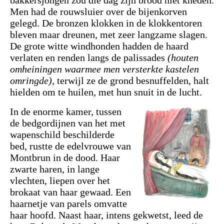
bakkersjongen zou die dag zijn brood niet kneden.
Men had de rouwsluier over de bijenkorven
gelegd. De bronzen klokken in de klokkentoren
bleven maar dreunen, met zeer langzame slagen.
De grote witte windhonden hadden de haard
verlaten en renden langs de palissades
(houten
omheiningen waarmee men versterkte kastelen
omringde)
, terwijl ze de grond besnuffelden, halt
hielden om te huilen, met hun snuit in de lucht.
In de enorme kamer, tussen
de bedgordijnen van het met
wapenschild beschilderde
bed, rustte de edelvrouwe van
Montbrun in de dood. Haar
zwarte haren, in lange
vlechten, liepen over het
brokaat van haar gewaad. Een
haarnetje van parels omvatte
haar hoofd. Naast haar, intens gekwetst, leed de