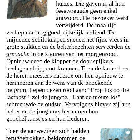
huizes. Die gaven in al hun
feestvreugde geen enkel
antwoord. De bezoeker werd
verwijderd. De maaltijd
verliep machtig goed, rijkelijk bediend. De
snijdende schildknapen sneden het fijne vlees in
grote stukken en de bekerknechten serveerden de
grenache
in de kleuren van het morgenrood.
Opnieuw deed de klopper de door spijkers
beslagen sluippoort kreunen. Toen de kamerheer
de heren meesters naderde om hen opnieuw te
herinneren aan de wens van de onbekende
pelgrim, liepen dezen rood aan: "Erop los op die
lastpost!" zei de jongste. "Laat de meute los"
schreeuwde de oudste. Vervolgens hieven zij hun
beker en de jongleurs hernamen hun
goochelkunstjes en hun liederen.
Toen de aanwezigen zich hadden
teruggetrokken, beklommen de