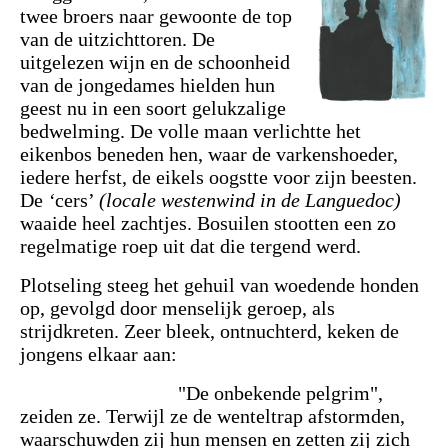
twee broers naar gewoonte de top
van de uitzichttoren. De
uitgelezen wijn en de schoonheid
van de jongedames hielden hun
geest nu in een soort gelukzalige
bedwelming. De volle maan verlichtte het
eikenbos beneden hen, waar de varkenshoeder,
iedere herfst, de eikels oogstte voor zijn beesten.
De
‘
cers’
(locale westenwind in de Languedoc)
waaide heel zachtjes. Bosuilen stootten een zo
regelmatige roep uit dat die tergend werd.
Plotseling steeg het gehuil van woedende honden
op, gevolgd door menselijk geroep, als
strijdkreten. Zeer bleek, ontnuchterd, keken de
jongens elkaar aan:
"De onbekende pelgrim",
zeiden ze. Terwijl ze de wenteltrap afstormden,
waarschuwden zij hun mensen en zetten zij zich