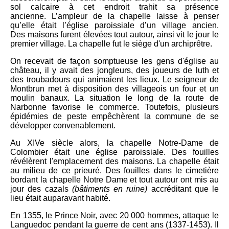
sol calcaire à cet endroit trahit sa présence
ancienne.
L’ampleur de la chapelle laisse à penser
qu’elle était l’église paroissiale d’un village ancien.
Des
maisons furent élevées tout autour, ainsi vit le jour le
premier village.
La chapelle fut le siège d'un archiprêtre.
On recevait de façon somptueuse les gens d'église au
château, il y avait des jongleurs, des joueurs de luth et
des troubadours qui animaient les lieux.
Le seigneur de
Montbrun met à disposition des villageois un four et un
moulin banaux. La situation le long de la route de
Narbonne favorise le commerce. Toutefois, plusieurs
épidémies de peste empêchèrent la commune de se
développer convenablement.
Au XIVe siècle alors, la chapelle Notre-Dame de
Colombier était une église paroissiale. Des fouilles
révélèrent l'emplacement des maisons. La chapelle était
au milieu de ce prieuré.
Des fouilles dans le cimetière
bordant la chapelle Notre Dame et tout autour ont mis au
jour des cazals
(bâtiments en ruine)
accréditant que le
lieu était auparavant habité.
En 1355, le Prince Noir, avec 20 000 hommes, attaque le
Languedoc
pendant la guerre de cent ans (1337-1453)
.
Il