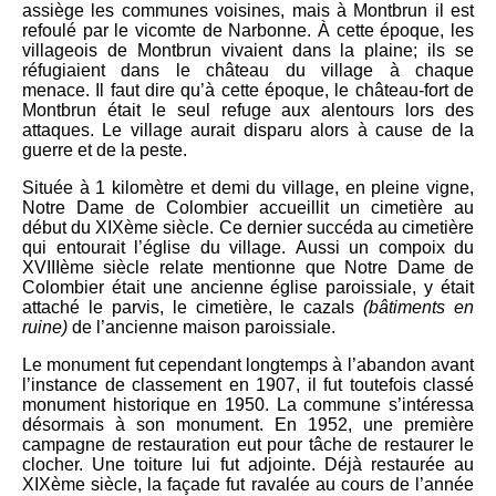
assiège les communes voisines, mais à Montbrun il est
refoulé par le vicomte de Narbonne. À cette époque, les
villageois de Montbrun vivaient dans la plaine; ils se
réfugiaient dans le château du village à chaque
menace.
Il faut dire qu’à cette époque, le château-fort de
Montbrun était le seul refuge aux alentours lors des
attaques. Le
village aurait disparu alors à cause de la
guerre et de la peste.
Située à 1 kilomètre et demi du village, en pleine vigne,
Notre Dame de Colombier accueillit un cimetière au
début du XIXème siècle. Ce dernier succéda au cimetière
qui entourait l’église du village.
Aussi un compoix du
XVIIIème siècle relate mentionne que Notre Dame de
Colombier était une ancienne église paroissiale, y était
attaché le parvis, le cimetière, le cazals
(bâtiments en
ruine)
de l’ancienne maison paroissiale.
Le monument fut cependant longtemps à l’abandon avant
l’instance de classement en 1907, il fut toutefois classé
monument historique en 1950. La commune s’intéressa
désormais à son monument. En 1952, une première
campagne de restauration eut pour tâche de restaurer le
clocher. Une toiture lui fut adjointe. Déjà restaurée au
XIXème siècle, la façade fut ravalée au cours de l’année