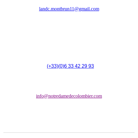
(LANDC)
landc.montbrun11@gmail.com
4 Rue du 14 Juillet,
F - 11700 Montbrun-des-Corbières
(
(+33)(0)6 33 42 29 93
Chapelle:
info@notredamedecolombier.com