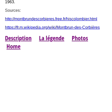
1963.
Sources:
http://montbrundescorbieres.free.fr/hiscolombier.html
https://fr.m.wikipedia.org/wiki/Montbrun-des-Corbières
Description
La légende
Photos
Home
Association Les Amis Notre Dame de Colombier