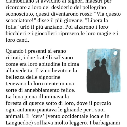
ciambellano si avvicinò ai signori maestri per
ricordare a loro del desiderio del pellegrino
sconosciuto, questi diventarono rossi: "Via questo
scocciatore!" disse il più giovane. "Libera la
folla" urlò il più anziano. Poi alzarono i loro
bicchieri e i giocolieri ripresero le loro magie e i
loro canti.
Quando i presenti si erano
ritirati, i due fratelli salivano
come era loro abitudine in cima
alla vedetta. Il vino bevuto e la
bellezza delle signorine
tenevano la loro mente in una
sorte di annebbiamento felice.
La luna piena illuminava la
foresta di querce sotto di loro, dove il porcaio
ogni autunno piantava le ghiande per i suoi
animali. Il ‘cers’ (vento occidentale locale in
Languedoc) soffiava molto leggero. I barbagianni