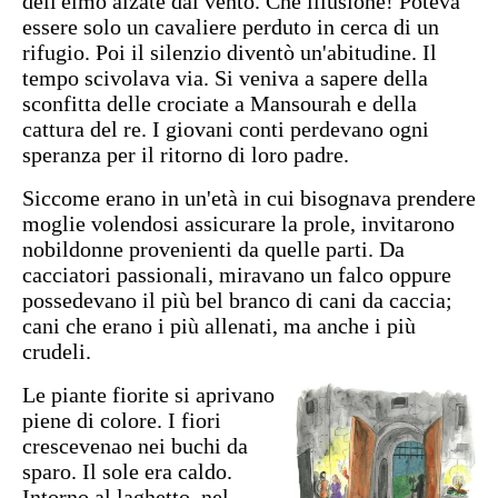
dell'elmo alzate dal vento. Che illusione! Poteva
essere solo un cavaliere perduto in cerca di un
rifugio. Poi il silenzio diventò un'abitudine. Il
tempo scivolava via. Si veniva a sapere della
sconfitta delle crociate a Mansourah e della
cattura del re. I giovani conti perdevano ogni
speranza per il ritorno di loro padre.
Siccome erano in un'età in cui bisognava prendere
moglie volendosi assicurare la prole, invitarono
nobildonne provenienti da quelle parti. Da
cacciatori passionali, miravano un falco oppure
possedevano il più bel branco di cani da caccia;
cani che erano i più allenati, ma anche i più
crudeli.
Le piante fiorite si aprivano
piene di colore. I fiori
crescevenao nei buchi da
sparo. Il sole era caldo.
Intorno al laghetto, nel