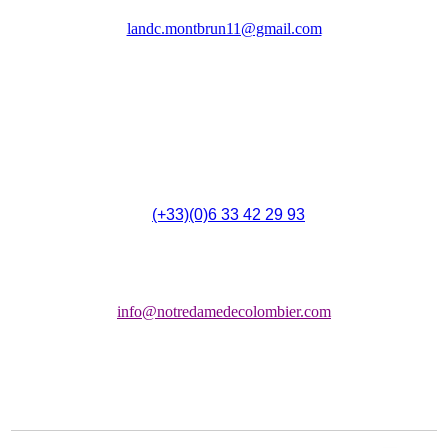
(LANDC)
landc.montbrun11@gmail.com
4 Rue du 14 Juillet,
F - 11700 Montbrun-des-Corbières
(
(+33)(0)6 33 42 29 93
Chapelle:
info@notredamedecolombier.com